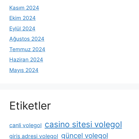
Kasım 2024
Ekim 2024
Eylül 2024
Ağustos 2024
Temmuz 2024
Haziran 2024
Mayıs 2024
Etiketler
casino sitesi volegol
canli volegol
güncel volegol
giris adresi volegol