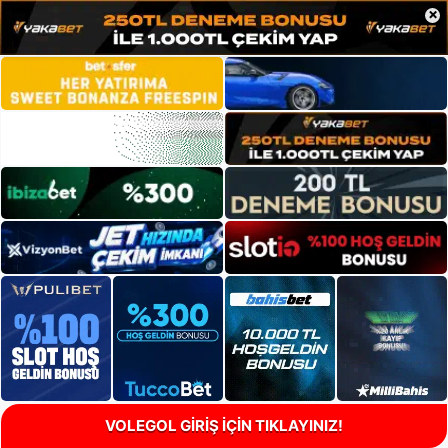
×
VOLEGOL GİRİŞ İÇİN TIKLAYINIZ!