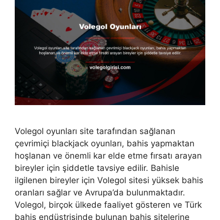
Volegol oyunları site tarafından sağlanan
çevrimiçi blackjack oyunları, bahis yapmaktan
hoşlanan ve önemli kar elde etme fırsatı arayan
bireyler için şiddetle tavsiye edilir. Bahisle
ilgilenen bireyler için Volegol sitesi yüksek bahis
oranları sağlar ve Avrupa’da bulunmaktadır.
Volegol, birçok ülkede faaliyet gösteren ve Türk
bahis endüstrisinde bulunan bahis sitelerine