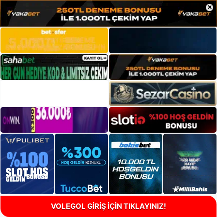
×
VOLEGOL GİRİŞ İÇİN TIKLAYINIZ!