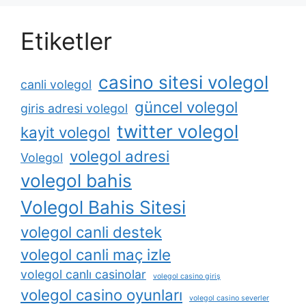
Etiketler
casino sitesi volegol
canli volegol
güncel volegol
giris adresi volegol
twitter volegol
kayit volegol
volegol adresi
Volegol
volegol bahis
Volegol Bahis Sitesi
volegol canli destek
volegol canli maç izle
volegol canlı casinolar
volegol casino giriş
volegol casino oyunları
volegol casino severler