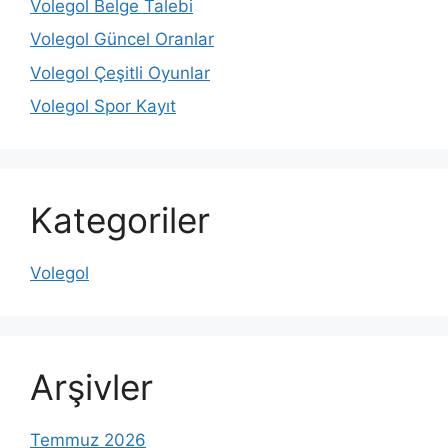
Volegol Belge Talebi
Volegol Güncel Oranlar
Volegol Çeşitli Oyunlar
Volegol Spor Kayıt
Kategoriler
Volegol
Arşivler
Temmuz 2026