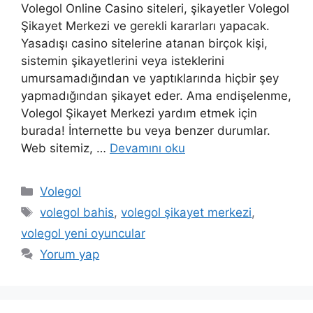
Volegol Online Casino siteleri, şikayetler Volegol
Şikayet Merkezi ve gerekli kararları yapacak.
Yasadışı casino sitelerine atanan birçok kişi,
sistemin şikayetlerini veya isteklerini
umursamadığından ve yaptıklarında hiçbir şey
yapmadığından şikayet eder. Ama endişelenme,
Volegol Şikayet Merkezi yardım etmek için
burada! İnternette bu veya benzer durumlar.
Web sitemiz, …
Devamını oku
Kategoriler
Volegol
Etiketler
volegol bahis
,
volegol şikayet merkezi
,
volegol yeni oyuncular
Yorum yap