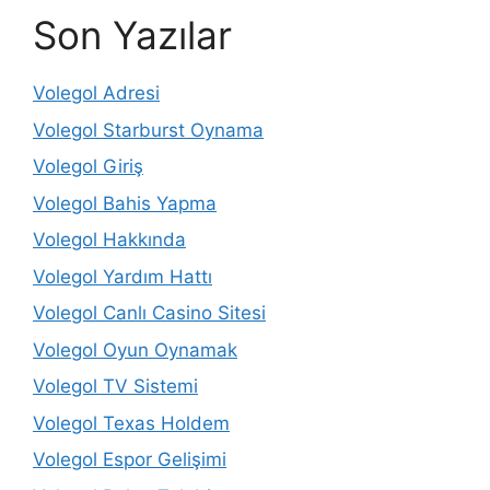
Son Yazılar
Volegol Adresi
Volegol Starburst Oynama
Volegol Giriş
Volegol Bahis Yapma
Volegol Hakkında
Volegol Yardım Hattı
Volegol Canlı Casino Sitesi
Volegol Oyun Oynamak
Volegol TV Sistemi
Volegol Texas Holdem
Volegol Espor Gelişimi