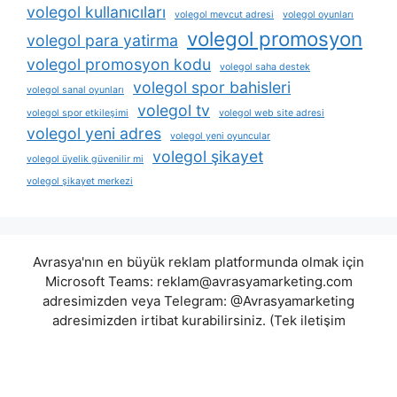
volegol kullanıcıları
volegol mevcut adresi
volegol oyunları
volegol promosyon
volegol para yatirma
volegol promosyon kodu
volegol saha destek
volegol spor bahisleri
volegol sanal oyunları
volegol tv
volegol spor etkileşimi
volegol web site adresi
volegol yeni adres
volegol yeni oyuncular
volegol şikayet
volegol üyelik güvenilir mi
volegol şikayet merkezi
Avrasya'nın en büyük reklam platformunda olmak için
Microsoft Teams:
reklam@avrasyamarketing.com
adresimizden veya Telegram: @Avrasyamarketing
adresimizden irtibat kurabilirsiniz. (Tek iletişim
adreslerimiz teams / telegram ve mail adresimizdir.
Harici hiçbir iletişim adresimiz bulunmamaktadır.
Lütfen itibar etmeyiniz.) Türkiye yasalarına göre 7258