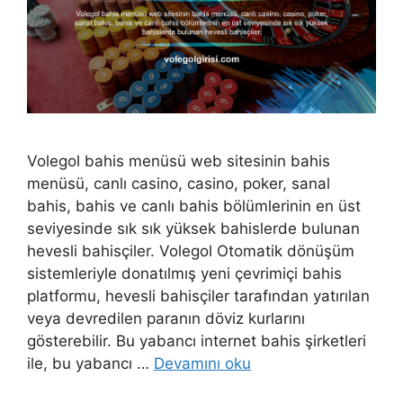
Volegol bahis menüsü web sitesinin bahis
menüsü, canlı casino, casino, poker, sanal
bahis, bahis ve canlı bahis bölümlerinin en üst
seviyesinde sık sık yüksek bahislerde bulunan
hevesli bahisçiler. Volegol Otomatik dönüşüm
sistemleriyle donatılmış yeni çevrimiçi bahis
platformu, hevesli bahisçiler tarafından yatırılan
veya devredilen paranın döviz kurlarını
gösterebilir. Bu yabancı internet bahis şirketleri
ile, bu yabancı …
Devamını oku