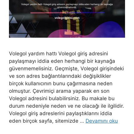
Volegol yardım hattı Volegol giriş adresini
paylaşmayı iddia eden herhangi bir kaynağa
güvenmemelisiniz. Geçmişte, Volegol girişindeki
ve son adres bağlantılarındaki değişiklikler
birçok kullanıcının bunu çağırmasına neden
olmuştur. Çevrimiçi arama yaparak en son
Volegol adresini bulabilirsiniz. Bu makale bu
durum nedeniyle neden ve ne olacağı ile ilgilidir.
Volegol giriş adreslerini paylaştıklarını iddia
eden birçok sayfa, sitemizde …
Devamını oku