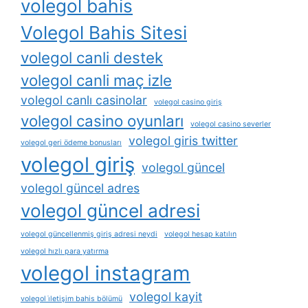
volegol bahis
Volegol Bahis Sitesi
volegol canli destek
volegol canli maç izle
volegol canlı casinolar
volegol casino giriş
volegol casino oyunları
volegol casino severler
volegol giris twitter
volegol geri ödeme bonusları
volegol giriş
volegol güncel
volegol güncel adres
volegol güncel adresi
volegol güncellenmiş giriş adresi neydi
volegol hesap katılın
volegol hızlı para yatırma
volegol instagram
volegol kayit
volegol i̇letişim bahis bölümü