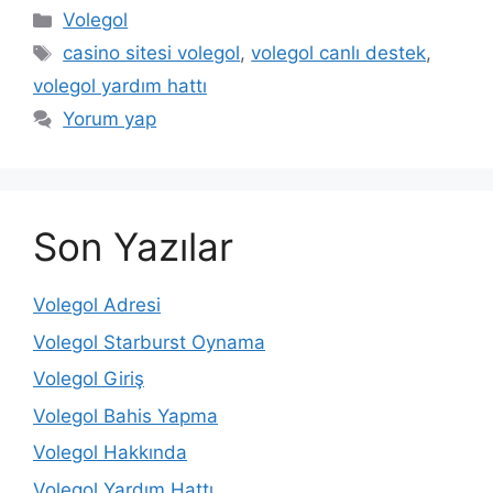
Kategoriler
Volegol
Etiketler
casino sitesi volegol
,
volegol canlı destek
,
volegol yardım hattı
Yorum yap
Son Yazılar
Volegol Adresi
Volegol Starburst Oynama
Volegol Giriş
Volegol Bahis Yapma
Volegol Hakkında
Volegol Yardım Hattı