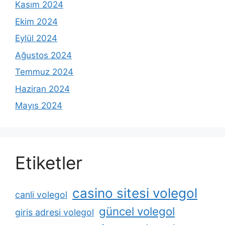
Kasım 2024
Ekim 2024
Eylül 2024
Ağustos 2024
Temmuz 2024
Haziran 2024
Mayıs 2024
Etiketler
casino sitesi volegol
canli volegol
güncel volegol
giris adresi volegol