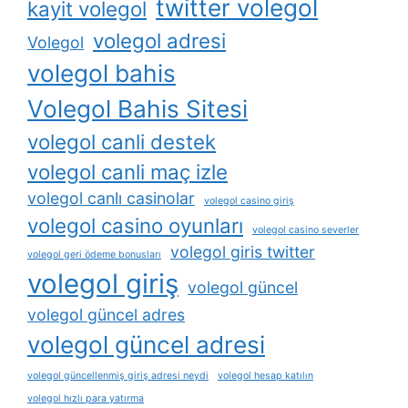
twitter volegol
kayit volegol
volegol adresi
Volegol
volegol bahis
Volegol Bahis Sitesi
volegol canli destek
volegol canli maç izle
volegol canlı casinolar
volegol casino giriş
volegol casino oyunları
volegol casino severler
volegol giris twitter
volegol geri ödeme bonusları
volegol giriş
volegol güncel
volegol güncel adres
volegol güncel adresi
volegol güncellenmiş giriş adresi neydi
volegol hesap katılın
volegol hızlı para yatırma