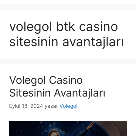
volegol btk casino
sitesinin avantajları
Volegol Casino
Sitesinin Avantajları
Eylül 18, 2024
yazar
Volegol