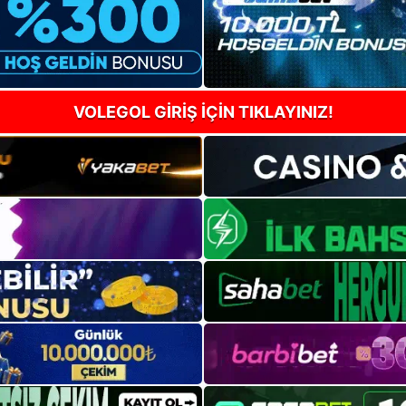
VOLEGOL GİRİŞ İÇİN TIKLAYINIZ!