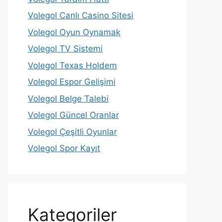
Volegol Canlı Casino Sitesi
Volegol Oyun Oynamak
Volegol TV Sistemi
Volegol Texas Holdem
Volegol Espor Gelişimi
Volegol Belge Talebi
Volegol Güncel Oranlar
Volegol Çeşitli Oyunlar
Volegol Spor Kayıt
Kategoriler