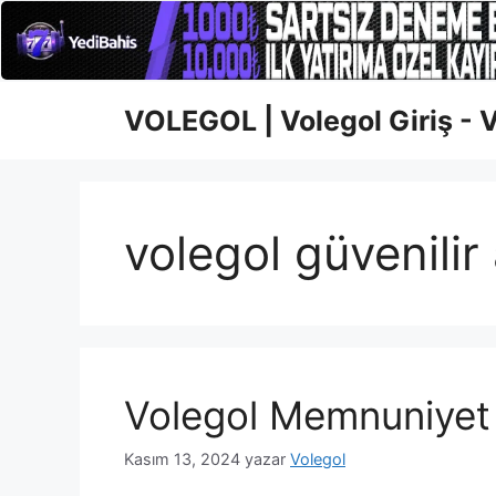
İçeriğe
VOLEGOL | Volegol Giriş - 
atla
volegol güvenilir
Volegol Memnuniyet 
Kasım 13, 2024
yazar
Volegol