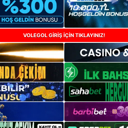
VOLEGOL GİRİŞ İÇİN TIKLAYINIZ!