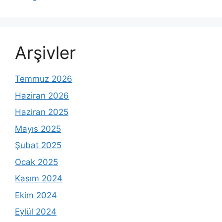
Arşivler
Temmuz 2026
Haziran 2026
Haziran 2025
Mayıs 2025
Şubat 2025
Ocak 2025
Kasım 2024
Ekim 2024
Eylül 2024