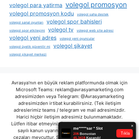
volegol promosyon
volegol para yatirma
volegol promosyon kodu
volegol saha destek
volegol spor bahisleri
volegol sanal oyunları
volegol tv
volegol spor etkileşimi
volegol web site adresi
volegol yeni adres
volegol yeni oyuncular
volegol şikayet
volegol üyelik güvenilir mi
volegol şikayet merkezi
Avrasya'nın en büyük reklam platformunda olmak için
Microsoft Teams:
reklam@avrasyamarketing.com
adresimizden veya Telegram: @Avrasyamarketing
adresimizden irtibat kurabilirsiniz. (Tek iletişim
adreslerimiz teams / telegram ve mail adresimizdir.
Harici hiçbir iletişim adresimiz bulunmamaktadır.
Lütfen itibar etmeyiniz.) Türkiye yasalarına göre 7258
sayılı kanun uyarınca yasa dışı bahis oynamanın
cezaları mevcuttur. Şu an bulunduğunuz site hiç bir