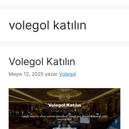
volegol katılın
Volegol Katılın
Mayıs 12, 2025
yazar
Volegol