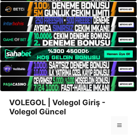
İçeriğe
VOLEGOL | Volegol Giriş -
atla
Volegol Güncel
Menü