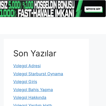
Son Yazılar
Volegol Adresi
Volegol Starburst Oynama
Volegol Giriş
Volegol Bahis Yapma
Volegol Hakkında
Volegol Yardım Hattı