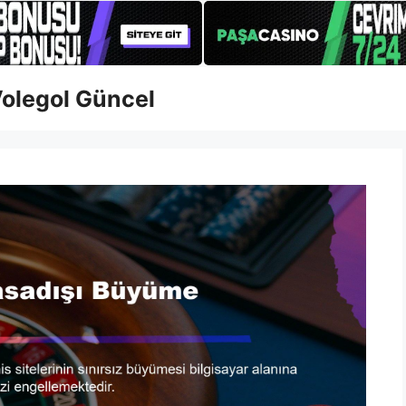
Volegol Güncel