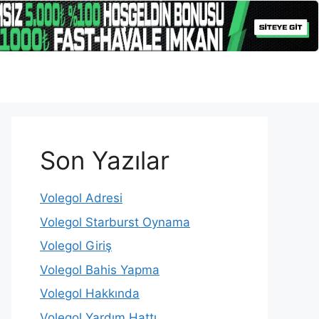
Son Yazılar
Volegol Adresi
Volegol Starburst Oynama
Volegol Giriş
Volegol Bahis Yapma
Volegol Hakkında
Volegol Yardım Hattı