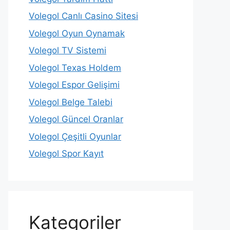
Volegol Canlı Casino Sitesi
Volegol Oyun Oynamak
Volegol TV Sistemi
Volegol Texas Holdem
Volegol Espor Gelişimi
Volegol Belge Talebi
Volegol Güncel Oranlar
Volegol Çeşitli Oyunlar
Volegol Spor Kayıt
Kategoriler